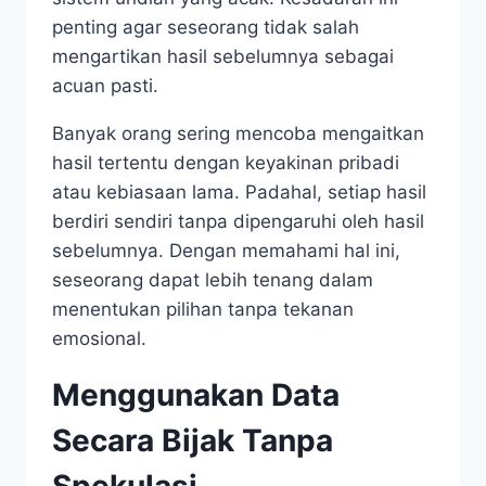
penting agar seseorang tidak salah
mengartikan hasil sebelumnya sebagai
acuan pasti.
Banyak orang sering mencoba mengaitkan
hasil tertentu dengan keyakinan pribadi
atau kebiasaan lama. Padahal, setiap hasil
berdiri sendiri tanpa dipengaruhi oleh hasil
sebelumnya. Dengan memahami hal ini,
seseorang dapat lebih tenang dalam
menentukan pilihan tanpa tekanan
emosional.
Menggunakan Data
Secara Bijak Tanpa