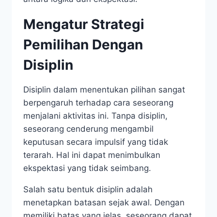
Mengatur Strategi
Pemilihan Dengan
Disiplin
Disiplin dalam menentukan pilihan sangat
berpengaruh terhadap cara seseorang
menjalani aktivitas ini. Tanpa disiplin,
seseorang cenderung mengambil
keputusan secara impulsif yang tidak
terarah. Hal ini dapat menimbulkan
ekspektasi yang tidak seimbang.
Salah satu bentuk disiplin adalah
menetapkan batasan sejak awal. Dengan
memiliki batas yang jelas, seseorang dapat