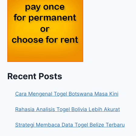
Recent Posts
Cara Mengenal Togel Botswana Masa Kini
Rahasia Analisis Togel Bolivia Lebih Akurat
Strategi Membaca Data Togel Belize Terbaru