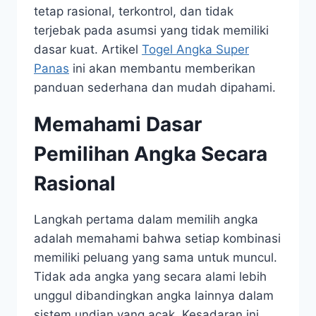
tetap rasional, terkontrol, dan tidak
terjebak pada asumsi yang tidak memiliki
dasar kuat. Artikel
Togel Angka Super
Panas
ini akan membantu memberikan
panduan sederhana dan mudah dipahami.
Memahami Dasar
Pemilihan Angka Secara
Rasional
Langkah pertama dalam memilih angka
adalah memahami bahwa setiap kombinasi
memiliki peluang yang sama untuk muncul.
Tidak ada angka yang secara alami lebih
unggul dibandingkan angka lainnya dalam
sistem undian yang acak. Kesadaran ini