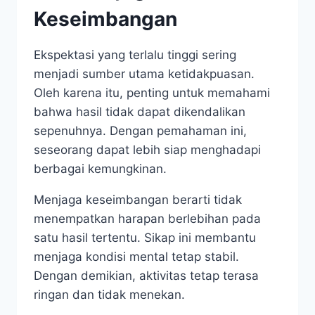
Keseimbangan
Ekspektasi yang terlalu tinggi sering
menjadi sumber utama ketidakpuasan.
Oleh karena itu, penting untuk memahami
bahwa hasil tidak dapat dikendalikan
sepenuhnya. Dengan pemahaman ini,
seseorang dapat lebih siap menghadapi
berbagai kemungkinan.
Menjaga keseimbangan berarti tidak
menempatkan harapan berlebihan pada
satu hasil tertentu. Sikap ini membantu
menjaga kondisi mental tetap stabil.
Dengan demikian, aktivitas tetap terasa
ringan dan tidak menekan.