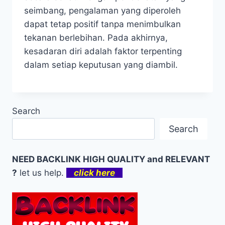
seimbang, pengalaman yang diperoleh
dapat tetap positif tanpa menimbulkan
tekanan berlebihan. Pada akhirnya,
kesadaran diri adalah faktor terpenting
dalam setiap keputusan yang diambil.
Search
Search
NEED BACKLINK HIGH QUALITY and RELEVANT
?
let us help.
click here