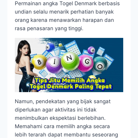
Permainan angka Togel Denmark berbasis
undian selalu menarik perhatian banyak
orang karena menawarkan harapan dan
rasa penasaran yang tinggi.
Namun, pendekatan yang bijak sangat
diperlukan agar aktivitas ini tidak
menimbulkan ekspektasi berlebihan.
Memahami cara memilih angka secara
lebih terarah dapat membantu seseorang