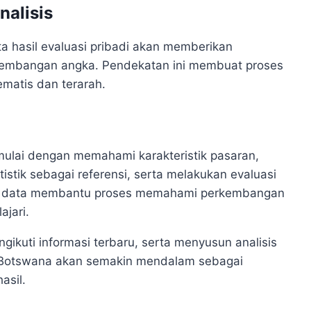
alisis
rta hasil evaluasi pribadi akan memberikan
kembangan angka. Pendekatan ini membuat proses
matis dan terarah.
mulai dengan memahami karakteristik pasaran,
istik sebagai referensi, serta melakukan evaluasi
is data membantu proses memahami perkembangan
ajari.
gikuti informasi terbaru, serta menyusun analisis
 Botswana akan semakin mendalam sebagai
asil.