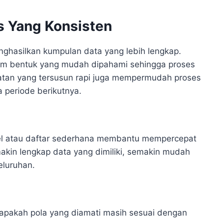
s Yang Konsisten
enghasilkan kumpulan data yang lebih lengkap.
alam bentuk yang mudah dipahami sehingga proses
atatan yang tersusun rapi juga mempermudah proses
 periode berikutnya.
el atau daftar sederhana membantu mempercepat
makin lengkap data yang dimiliki, semakin mudah
luruhan.
apakah pola yang diamati masih sesuai dengan