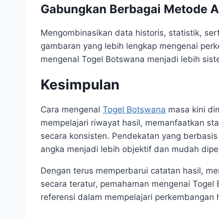
Gabungkan Berbagai Metode An
Mengombinasikan data historis, statistik, se
gambaran yang lebih lengkap mengenai per
mengenal Togel Botswana menjadi lebih siste
Kesimpulan
Cara mengenal
Togel Botswana
masa kini di
mempelajari riwayat hasil, memanfaatkan stat
secara konsisten. Pendekatan yang berbas
angka menjadi lebih objektif dan mudah dipel
Dengan terus memperbarui catatan hasil, men
secara teratur, pemahaman mengenai Togel
referensi dalam mempelajari perkembangan h