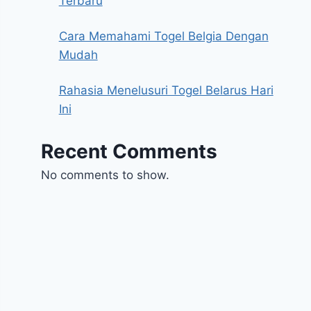
Terbaru
Cara Memahami Togel Belgia Dengan
Mudah
Rahasia Menelusuri Togel Belarus Hari
Ini
Recent Comments
No comments to show.