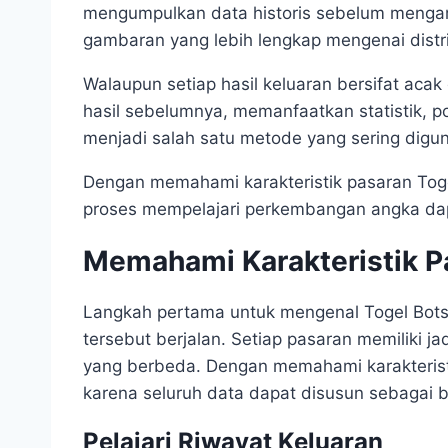
mengumpulkan data historis sebelum meng
gambaran yang lebih lengkap mengenai distri
Walaupun setiap hasil keluaran bersifat aca
hasil sebelumnya, memanfaatkan statistik, pol
menjadi salah satu metode yang sering digun
Dengan memahami karakteristik pasaran Tog
proses mempelajari perkembangan angka dapa
Memahami Karakteristik P
Langkah pertama untuk mengenal Togel Bo
tersebut berjalan. Setiap pasaran memiliki jad
yang berbeda. Dengan memahami karakteristik
karena seluruh data dapat disusun sebagai b
Pelajari Riwayat Keluaran