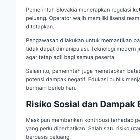
Pemerintah Slovakia menerapkan regulasi ke
peluang. Operator wajib memiliki lisensi res
ditetapkan.
Pengawasan dilakukan untuk memastikan bah
tidak dapat dimanipulasi. Teknologi modern 
agar tetap adil bagi semua peserta.
Selain itu, pemerintah juga menetapkan bata
potensi dampak negatif. Edukasi publik menj
bermain berlebihan.
Risiko Sosial dan Dampak
Meskipun memberikan kontribusi terhadap pend
yang perlu diperhatikan. Salah satu risiko 
berbasis peluang.