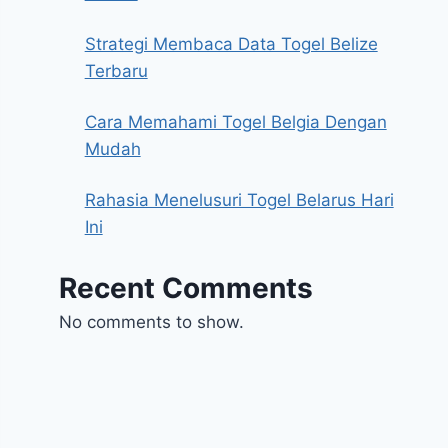
Strategi Membaca Data Togel Belize
Terbaru
Cara Memahami Togel Belgia Dengan
Mudah
Rahasia Menelusuri Togel Belarus Hari
Ini
Recent Comments
No comments to show.