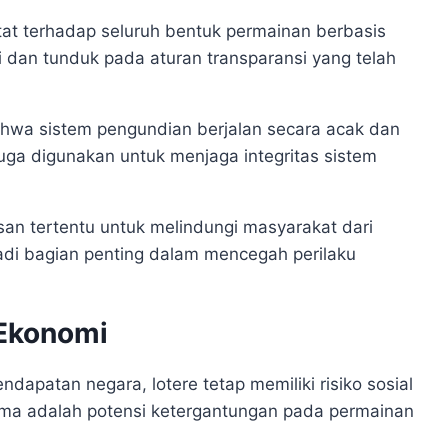
tat terhadap seluruh bentuk permainan berbasis
mi dan tunduk pada aturan transparansi yang telah
wa sistem pengundian berjalan secara acak dan
juga digunakan untuk menjaga integritas sistem
san tertentu untuk melindungi masyarakat dari
adi bagian penting dalam mencegah perilaku
 Ekonomi
apatan negara, lotere tetap memiliki risiko sosial
utama adalah potensi ketergantungan pada permainan