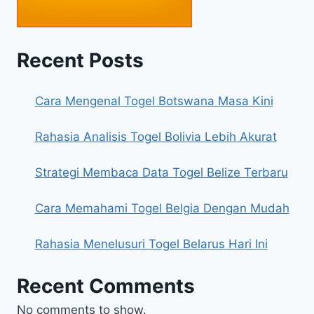
Recent Posts
Cara Mengenal Togel Botswana Masa Kini
Rahasia Analisis Togel Bolivia Lebih Akurat
Strategi Membaca Data Togel Belize Terbaru
Cara Memahami Togel Belgia Dengan Mudah
Rahasia Menelusuri Togel Belarus Hari Ini
Recent Comments
No comments to show.