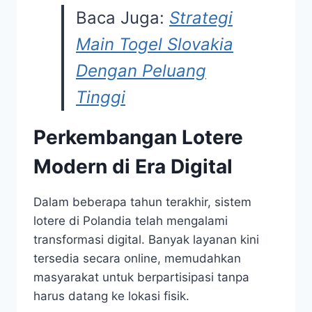
Baca Juga:
Strategi
Main Togel Slovakia
Dengan Peluang
Tinggi
Perkembangan Lotere
Modern di Era Digital
Dalam beberapa tahun terakhir, sistem
lotere di Polandia telah mengalami
transformasi digital. Banyak layanan kini
tersedia secara online, memudahkan
masyarakat untuk berpartisipasi tanpa
harus datang ke lokasi fisik.