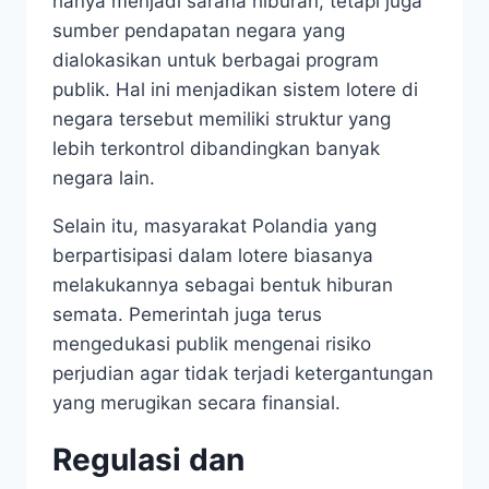
hanya menjadi sarana hiburan, tetapi juga
sumber pendapatan negara yang
dialokasikan untuk berbagai program
publik. Hal ini menjadikan sistem lotere di
negara tersebut memiliki struktur yang
lebih terkontrol dibandingkan banyak
negara lain.
Selain itu, masyarakat Polandia yang
berpartisipasi dalam lotere biasanya
melakukannya sebagai bentuk hiburan
semata. Pemerintah juga terus
mengedukasi publik mengenai risiko
perjudian agar tidak terjadi ketergantungan
yang merugikan secara finansial.
Regulasi dan