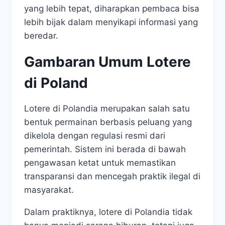
yang lebih tepat, diharapkan pembaca bisa
lebih bijak dalam menyikapi informasi yang
beredar.
Gambaran Umum Lotere
di
Poland
Lotere di Polandia merupakan salah satu
bentuk permainan berbasis peluang yang
dikelola dengan regulasi resmi dari
pemerintah. Sistem ini berada di bawah
pengawasan ketat untuk memastikan
transparansi dan mencegah praktik ilegal di
masyarakat.
Dalam praktiknya, lotere di Polandia tidak