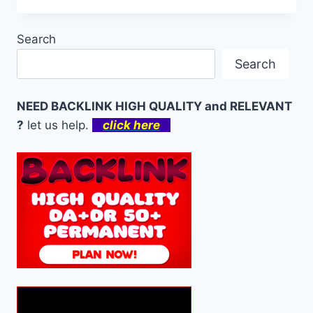
Search
Search
NEED BACKLINK HIGH QUALITY and RELEVANT
?
let us help.
click here