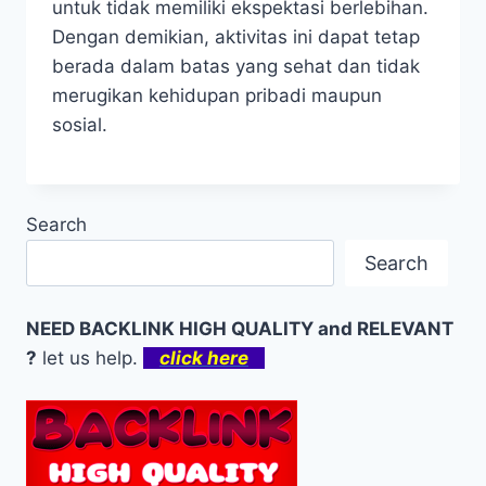
untuk tidak memiliki ekspektasi berlebihan.
Dengan demikian, aktivitas ini dapat tetap
berada dalam batas yang sehat dan tidak
merugikan kehidupan pribadi maupun
sosial.
Search
Search
NEED BACKLINK HIGH QUALITY and RELEVANT
?
let us help.
click here