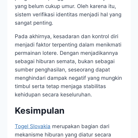
yang belum cukup umur. Oleh karena itu,
sistem verifikasi identitas menjadi hal yang
sangat penting.
Pada akhirnya, kesadaran dan kontrol diri
menjadi faktor terpenting dalam menikmati
permainan lotere. Dengan menjadikannya
sebagai hiburan semata, bukan sebagai
sumber penghasilan, seseorang dapat
menghindari dampak negatif yang mungkin
timbul serta tetap menjaga stabilitas
kehidupan secara keseluruhan.
Kesimpulan
Togel Slovakia
merupakan bagian dari
mekanisme hiburan yang diatur secara