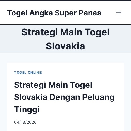
Skip
Togel Angka Super Panas
to
content
Strategi Main Togel
Slovakia
TOGEL ONLINE
Strategi Main Togel
Slovakia Dengan Peluang
Tinggi
04/13/2026