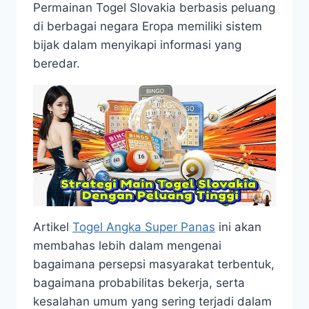
Permainan Togel Slovakia berbasis peluang
di berbagai negara Eropa memiliki sistem
bijak dalam menyikapi informasi yang
beredar.
Artikel
Togel Angka Super Panas
ini akan
membahas lebih dalam mengenai
bagaimana persepsi masyarakat terbentuk,
bagaimana probabilitas bekerja, serta
kesalahan umum yang sering terjadi dalam