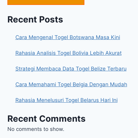
Recent Posts
Cara Mengenal Togel Botswana Masa Kini
Rahasia Analisis Togel Bolivia Lebih Akurat
Strategi Membaca Data Togel Belize Terbaru
Cara Memahami Togel Belgia Dengan Mudah
Rahasia Menelusuri Togel Belarus Hari Ini
Recent Comments
No comments to show.