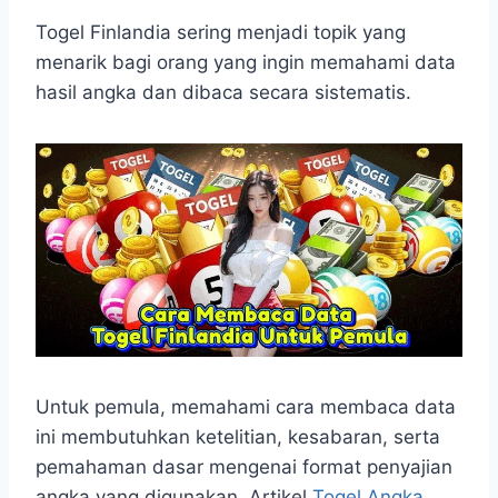
h
a
e
e
k
i
h
a
c
s
l
y
n
a
Togel Finlandia sering menjadi topik yang
t
e
s
e
p
e
r
menarik bagi orang yang ingin memahami data
s
b
e
g
e
e
hasil angka dan dibaca secara sistematis.
A
o
n
r
p
o
g
a
p
k
e
m
r
Untuk pemula, memahami cara membaca data
ini membutuhkan ketelitian, kesabaran, serta
pemahaman dasar mengenai format penyajian
angka yang digunakan. Artikel
Togel Angka