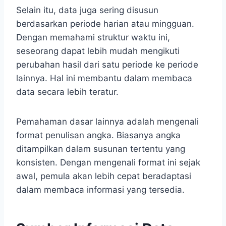
Selain itu, data juga sering disusun
berdasarkan periode harian atau mingguan.
Dengan memahami struktur waktu ini,
seseorang dapat lebih mudah mengikuti
perubahan hasil dari satu periode ke periode
lainnya. Hal ini membantu dalam membaca
data secara lebih teratur.
Pemahaman dasar lainnya adalah mengenali
format penulisan angka. Biasanya angka
ditampilkan dalam susunan tertentu yang
konsisten. Dengan mengenali format ini sejak
awal, pemula akan lebih cepat beradaptasi
dalam membaca informasi yang tersedia.