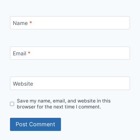
Name
*
Email
*
Website
Save my name, email, and website in this
browser for the next time I comment.