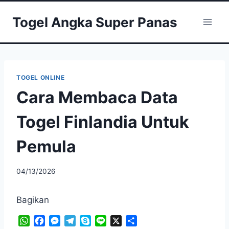
Skip
Togel Angka Super Panas
to
content
TOGEL ONLINE
Cara Membaca Data
Togel Finlandia Untuk
Pemula
04/13/2026
Bagikan
W
F
M
T
S
L
X
S