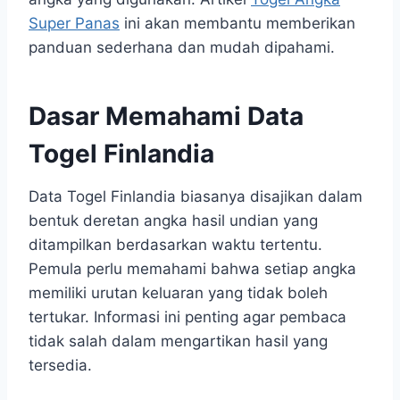
Super Panas
ini akan membantu memberikan
panduan sederhana dan mudah dipahami.
Dasar Memahami Data
Togel Finlandia
Data Togel Finlandia biasanya disajikan dalam
bentuk deretan angka hasil undian yang
ditampilkan berdasarkan waktu tertentu.
Pemula perlu memahami bahwa setiap angka
memiliki urutan keluaran yang tidak boleh
tertukar. Informasi ini penting agar pembaca
tidak salah dalam mengartikan hasil yang
tersedia.