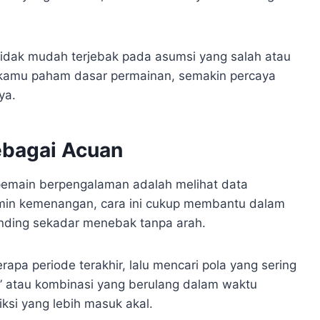
dak mudah terjebak pada asumsi yang salah atau
n kamu paham dasar permainan, semakin percaya
ya.
ebagai Acuan
 pemain berpengalaman adalah melihat data
min kemenangan, cara ini cukup membantu dalam
anding sekadar menebak tanpa arah.
apa periode terakhir, lalu mencari pola yang sering
” atau kombinasi yang berulang dalam waktu
iksi yang lebih masuk akal.