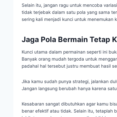
Selain itu, jangan ragu untuk mencoba varias
tidak terjebak dalam satu pola yang sama te
sering kali menjadi kunci untuk menemukan k
Jaga Pola Bermain Tetap 
Kunci utama dalam permainan seperti ini bukan
Banyak orang mudah tergoda untuk mengganti
padahal hal tersebut justru membuat hasil se
Jika kamu sudah punya strategi, jalankan d
Jangan langsung berubah hanya karena satu 
Kesabaran sangat dibutuhkan agar kamu bis
benar efektif atau tidak. Selain itu, tetapla