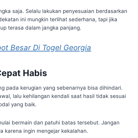
 angka saja. Selalu lakukan penyesuaian berdasarkan
dekatan ini mungkin terlihat sederhana, tapi jika
kup terasa dalam jangka panjang.
t Besar Di Togel Georgia
Cepat Habis
ng pada kerugian yang sebenarnya bisa dihindari.
al, lalu kehilangan kendali saat hasil tidak sesuai
odal yang baik.
lai bermain dan patuhi batas tersebut. Jangan
 karena ingin mengejar kekalahan.