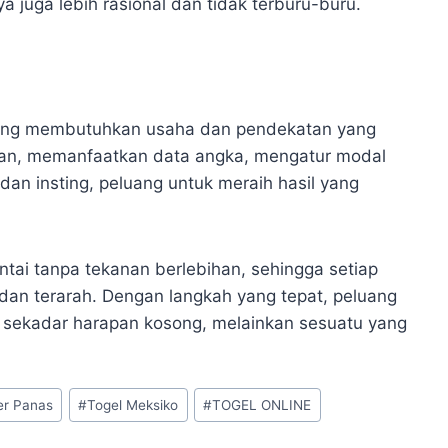
a juga lebih rasional dan tidak terburu-buru.
g membutuhkan usaha dan pendekatan yang
nan, memanfaatkan data angka, mengatur modal
dan insting, peluang untuk meraih hasil yang
ntai tanpa tekanan berlebihan, sehingga setiap
dan terarah. Dengan langkah yang tepat, peluang
 sekadar harapan kosong, melainkan sesuatu yang
er Panas
#
Togel Meksiko
#
TOGEL ONLINE