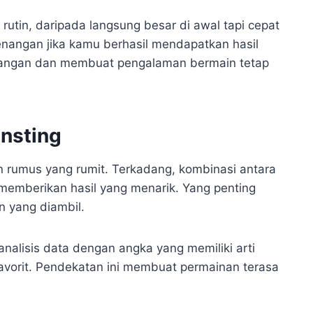
 rutin, daripada langsung besar di awal tapi cepat
menangan jika kamu berhasil mendapatkan hasil
bangan dan membuat pengalaman bermain tetap
Insting
n rumus yang rumit. Terkadang, kombinasi antara
u memberikan hasil yang menarik. Yang penting
n yang diambil.
alisis data dengan angka yang memiliki arti
favorit. Pendekatan ini membuat permainan terasa