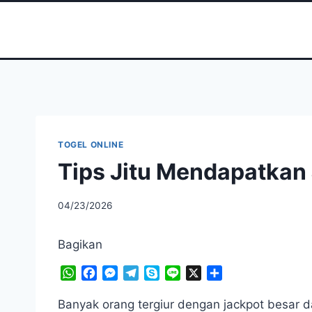
Skip
to
content
TOGEL ONLINE
Tips Jitu Mendapatkan 
04/23/2026
Bagikan
W
F
M
T
S
L
X
S
h
a
e
e
k
i
h
a
c
s
l
y
n
a
Banyak orang tergiur dengan jackpot besar da